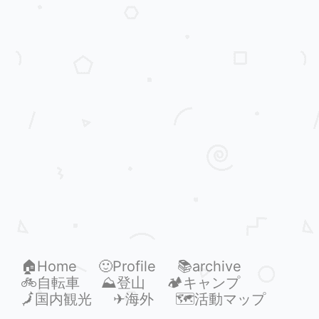
🏠Home
🙂Profile
📚archive
🚲自転車
⛰登山
🏕キャンプ
🗾国内観光
✈海外
🗺活動マップ